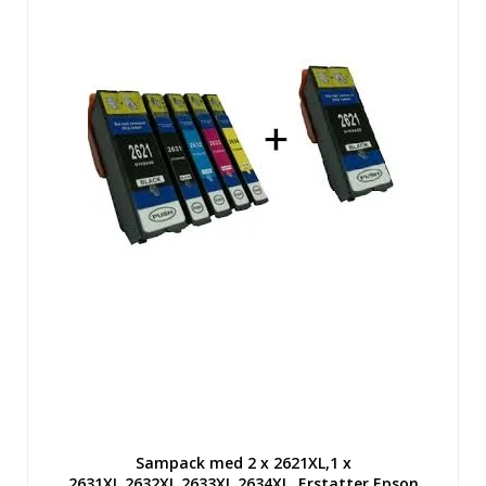
Sampack med 2 x 2621XL,1 x
2631XL,2632XL,2633XL,2634XL. Erstatter Epson