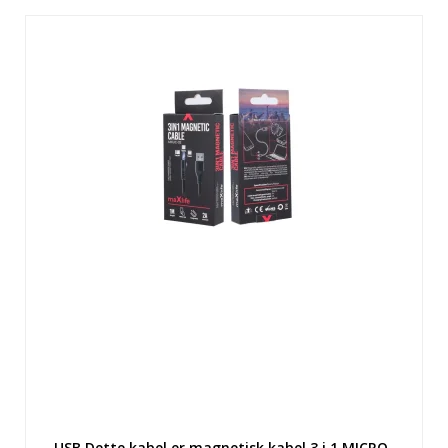
USB Dette kabel er magnetisk kabel 3 i 1 MICRO-