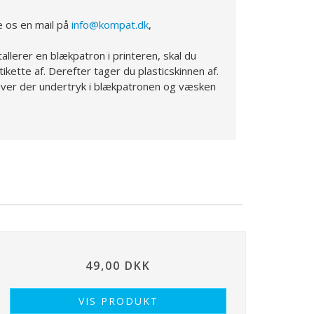
e os en mail på
info@kompat.dk
,
tallerer en blækpatron i printeren, skal du
ikette af. Derefter tager du plasticskinnen af.
iver der undertryk i blækpatronen og væsken
49,00 DKK
VIS PRODUKT