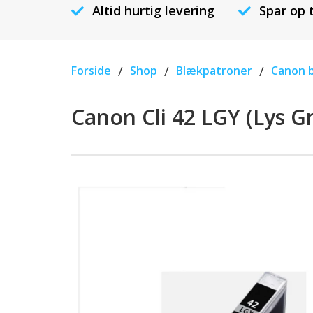
Altid hurtig levering
Spar op 
Forside
/
Shop
/
Blækpatroner
/
Canon 
Canon Cli 42 LGY (Lys G