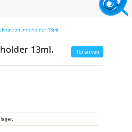
lækpatron indeholder 13ml.
eholder 13ml.
Tip en ven
 lager.