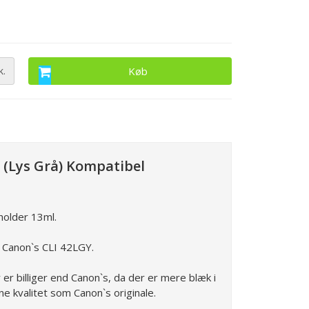
k.
Køb
 (Lys Grå) Kompatibel
holder 13ml.
 Canon`s CLI 42LGY.
r billiger end Canon`s, da der er mere blæk i
ne kvalitet som Canon`s originale.