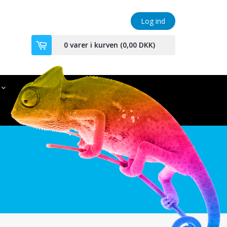
Log ind
0
varer i kurven (
0,00 DKK
)