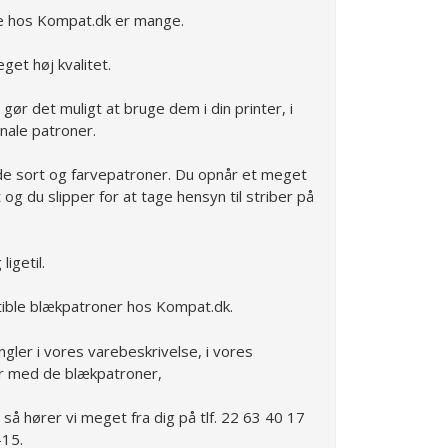
e hos Kompat.dk er mange.
get høj kvalitet.
 gør det muligt at bruge dem i din printer, i
inale patroner.
e sort og farvepatroner. Du opnår et meget
nt og du slipper for at tage hensyn til striber på
igetil.
ible blækpatroner hos Kompat.dk.
ngler i vores varebeskrivelse, i vores
er med de blækpatroner,
, så hører vi meget fra dig på tlf. 22 63 40 17
-15.