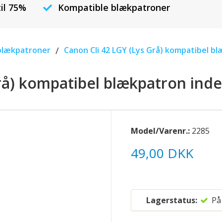
til 75%
Kompatible blækpatroner
blækpatroner
/
Canon Cli 42 LGY (Lys Grå) kompatibel b
rå) kompatibel blækpatron ind
Model/Varenr.:
2285
49,00 DKK
Lagerstatus:
På