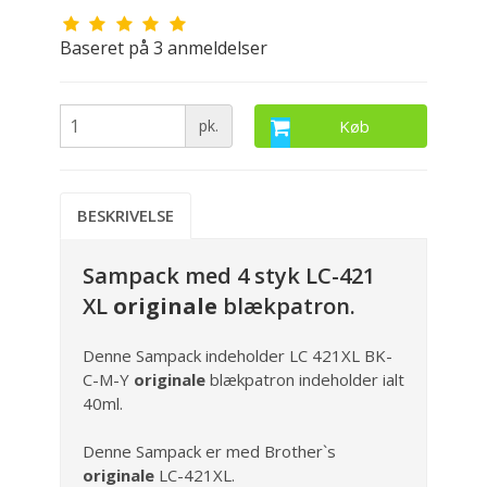
Baseret på
3
anmeldelser
pk.
Køb
BESKRIVELSE
Sampack med 4 styk LC-421
XL
originale
blækpatron.
Denne Sampack indeholder LC 421XL BK-
C-M-Y
originale
blækpatron indeholder ialt
40ml.
Denne Sampack er med Brother`s
originale
LC-421XL.