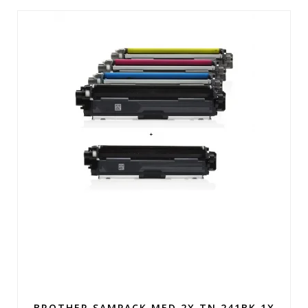
BROTHER SAMPACK MED 2X TN 241BK 1X