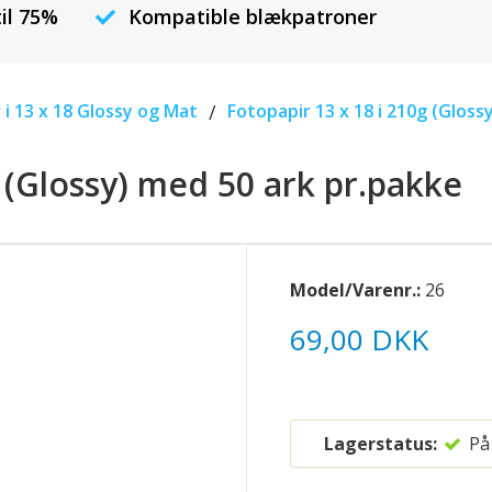
til 75%
Kompatible blækpatroner
 i 13 x 18 Glossy og Mat
/
Fotopapir 13 x 18 i 210g (Gloss
g (Glossy) med 50 ark pr.pakke
Model/Varenr.:
26
69,00 DKK
Lagerstatus:
På