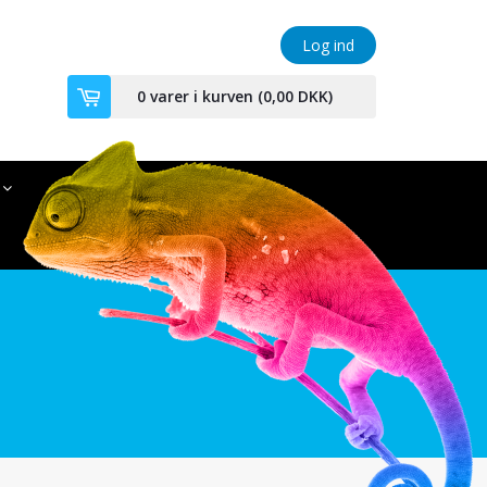
Log ind
0
varer i kurven (
0,00 DKK
)