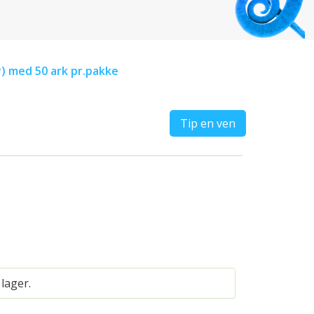
y) med 50 ark pr.pakke
Tip en ven
 lager.