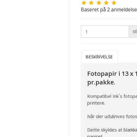
Baseret på
2
anmeldelse
st
BESKRIVELSE
Fotopapir i 13 x 
pr.pakke.
Kompatibel Ink´s fotopa
printere.
Når der udskrives fotos
Dette skyldes at blækk
papiret.