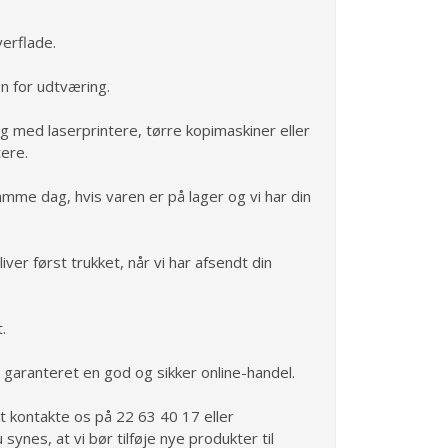
erflade.
n for udtværing.
ug med laserprintere, tørre kopimaskiner eller
tere.
amme dag, hvis varen er på lager og vi har din
ver først trukket, når vi har afsendt din
.
 garanteret en god og sikker online-handel.
at kontakte os på 22 63 40 17 eller
u synes, at vi bør tilføje nye produkter til