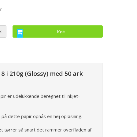
r
k.
Køb
18 i 210g (Glossy) med 50 ark
pir er udelukkende beregnet til inkjet-
 på dette papir opnås en høj opløsning.
et tørrer så snart det rammer overfladen af