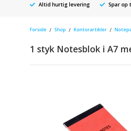
Altid hurtig levering
Spar op 
Forside
/
Shop
/
Kontorartikler
/
Notepa
1 styk Notesblok i A7 me