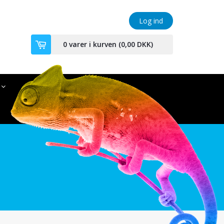
Log ind
0
varer i kurven (
0,00 DKK
)