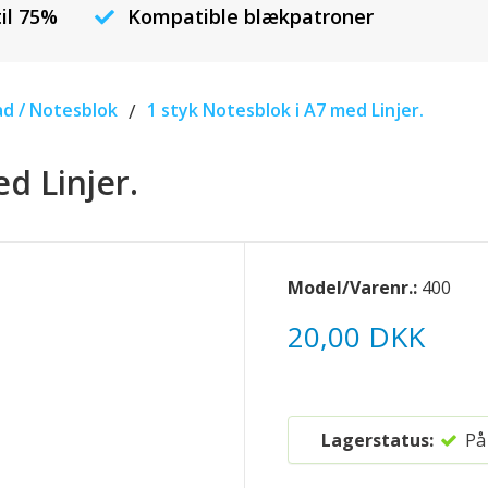
til 75%
Kompatible blækpatroner
d / Notesblok
/
1 styk Notesblok i A7 med Linjer.
d Linjer.
Model/Varenr.:
400
20,00 DKK
Lagerstatus:
På