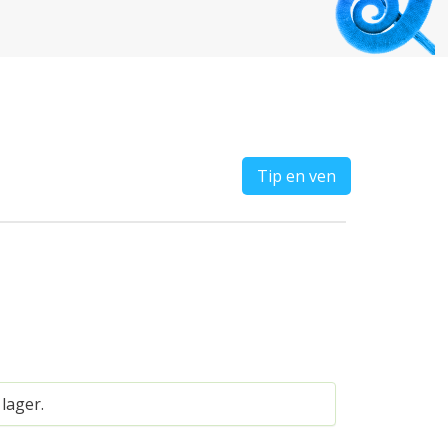
Tip en ven
 lager.