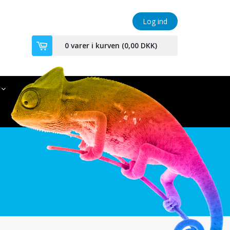
Log ind
0
varer i kurven (
0,00 DKK
)