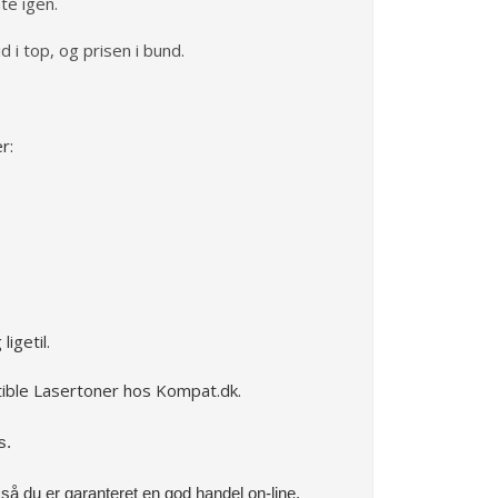
te igen.
d i top, og prisen i bund.
r:
igetil.
ible Lasertoner hos Kompat.dk.
s.
å du er garanteret en god handel on-line.