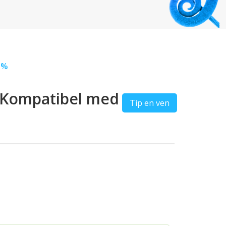
5%
r Kompatibel med
Tip en ven