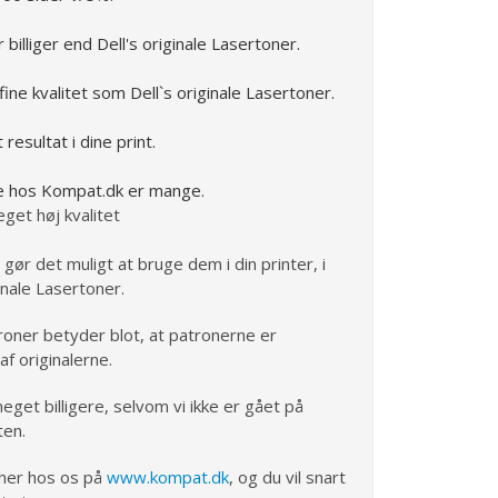
illiger end Dell's originale Lasertoner.
ine kvalitet som Dell`s originale Lasertoner.
resultat i dine print.
e hos Kompat.dk er mange.
get høj kvalitet
 gør det muligt at bruge dem i din printer, i
inale Lasertoner.
roner betyder blot, at patronerne er
f originalerne.
get billigere, selvom vi ikke er gået på
ten.
 her hos os på
www.kompat.dk
, og du vil snart