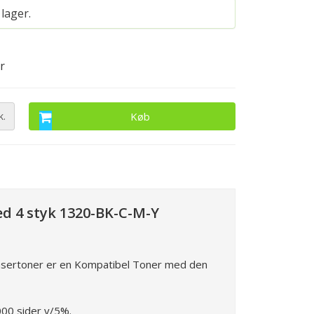
 lager.
r
k.
Køb
d 4 styk 1320-BK-C-M-Y
sertoner er en Kompatibel Toner med den
00 sider v/5%.