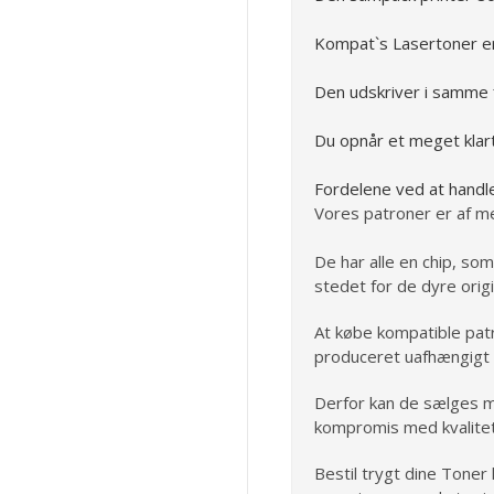
Kompat`s Lasertoner er b
Den udskriver i samme f
Du opnår et meget klart 
Fordelene ved at handl
Vores patroner er af me
De har alle en chip, som
stedet for de dyre orig
At købe kompatible pat
produceret uafhængigt a
Derfor kan de sælges me
kompromis med kvalite
Bestil trygt dine Toner