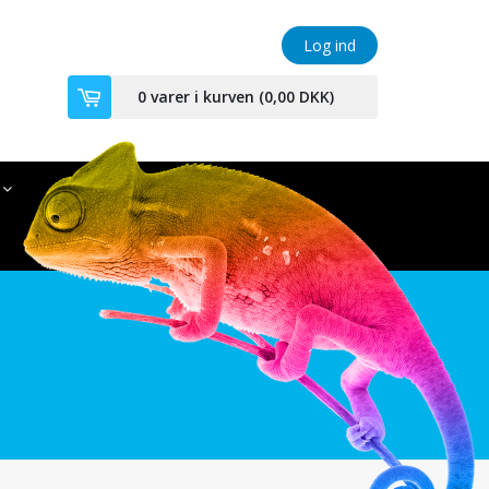
Log ind
0
varer i kurven (
0,00 DKK
)