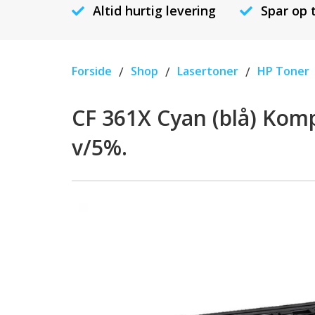
Altid hurtig levering
Spar op 
Forside
/
Shop
/
Lasertoner
/
HP Toner
CF 361X Cyan (blå) Komp
v/5%.