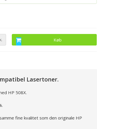
k.
Køb
ompatibel Lasertoner.
med HP 508X.
%.
 samme fine kvalitet som den originale HP