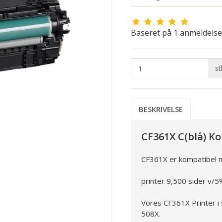
Baseret på
1
anmeldelse
st
BESKRIVELSE
CF361X C(blå) K
CF361X er kompatibel 
printer 9,500 sider v/5
Vores CF361X Printer i
508X.