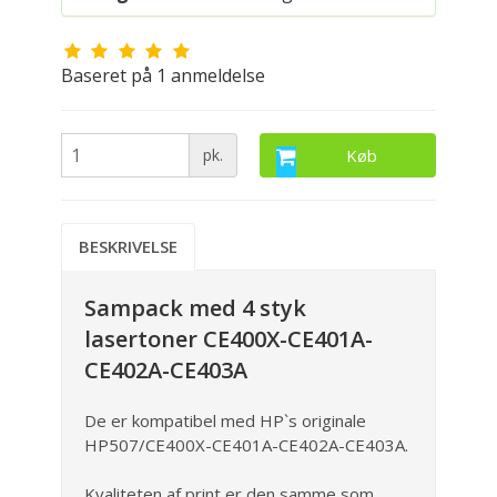
Baseret på
1
anmeldelse
pk.
Køb
BESKRIVELSE
Sampack med 4 styk
lasertoner CE400X-CE401A-
CE402A-CE403A
De er kompatibel med HP`s originale
HP507/CE400X-CE401A-CE402A-CE403A.
Kvaliteten af print er den samme som