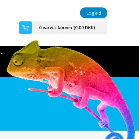
Log ind
0
varer i kurven (
0,00 DKK
)