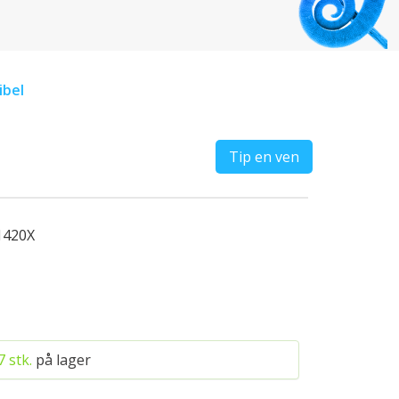
ibel
Tip en ven
420X
7
stk.
på lager