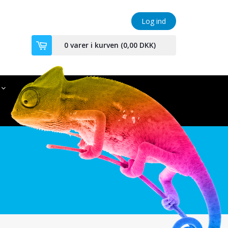
Log ind
0
varer i kurven (
0,00 DKK
)