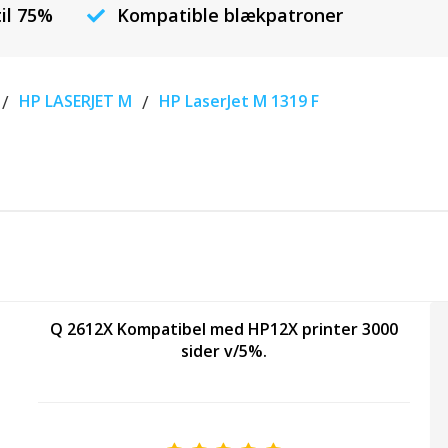
til 75%
Kompatible blækpatroner
/
HP LASERJET M
/
HP LaserJet M 1319 F
Q 2612X Kompatibel med HP12X printer 3000
sider v/5%.