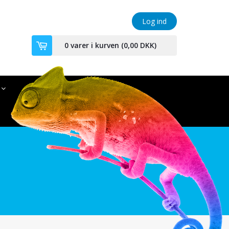
Log ind
0
varer i kurven (
0,00 DKK
)